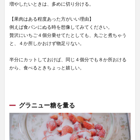
増やしたいときは、多めに切り分ける。
仕上げ
にレモ
【果肉はある程度あった方がいい理由】
ンを入
例えば食パンにぬる時を想像してみてください。
れる
贅沢にいちご４個分乗せてたとしても、丸ごと煮ちゃう
3
と、４か所しかおけず物足りない。
消
毒
半分にカットしておけば、同じ４個分でも８か所おける
し
から、食べるときちょっと嬉しい。
た
瓶
に
詰
め
グラニュー糖を量る
る
4
す
ぐ
食