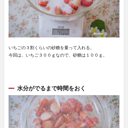
べ
な
い
と
き
は
いちごの３割くらいの砂糖を量って入れる。
5
今回は、いちご３００ｇなので、砂糖は１００ｇ。
い
ち
ご
の
ア
水分がでるまで時間をおく
ク
は
捨
て
ず
に
美