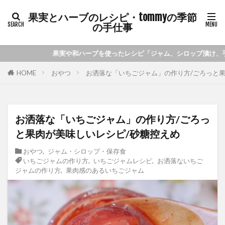
果実とハーブのレシピ・tommyの季節
の手仕事
レシピ「ジャム、シロップ漬け、手作り化粧水など」季節の手仕事をご紹介し
おやつ
お洒落な「いちごジャム」の作り方/ごろっと果
HOME
お洒落な「いちごジャム」の作り方/ごろっ
と果肉が美味しいレシピ/砂糖控えめ
おやつ
,
ジャム・シロップ・保存食
いちごジャムの作り方
,
いちごジャムレシピ
,
お洒落ないちご
ジャムの作り方
,
果肉感のあるいちごジャム