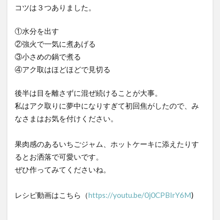
コツは３つありました。
①水分を出す
②強火で一気に煮あげる
③小さめの鍋で煮る
④アク取はほどほどで見切る
後半は目を離さずに混ぜ続けることが大事。
私はアク取りに夢中になりすぎて初回焦がしたので、み
なさまはお気を付けください。
果肉感のあるいちごジャム、ホットケーキに添えたりす
るとお洒落で可愛いです。
ぜひ作ってみてくださいね。
レシピ動画はこちら（
https://youtu.be/0j0CPBIrY6M
)