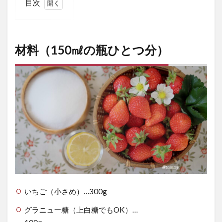
目次
1
材料
（150
材料（150㎖の瓶ひとつ分）
㎖の
瓶ひ
とつ
分）
2
い
ち
ご
ジ
ャ
ム
の
いちご（小さめ）…300g
作
り
グラニュー糖（上白糖でもOK）…
方