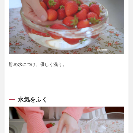
ニュ
ー糖
を量
る
2.5
水分
がで
るま
で時
貯め水につけ、優しく洗う。
間を
おく
2.6
うま
水気をふく
く作
るコ
ツ①
水分
を出