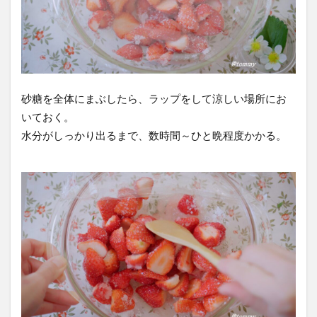
味
し
く
活
用
砂糖を全体にまぶしたら、ラップをして涼しい場所にお
6
いておく。
ま
水分がしっかり出るまで、数時間～ひと晩程度かかる。
と
め