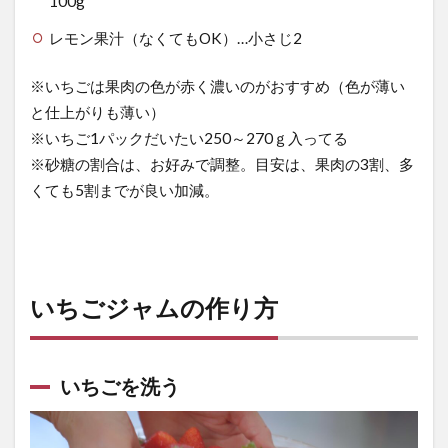
100g
2.1
レモン果汁（なくてもOK）…小さじ2
いち
ごを
※いちごは果肉の色が赤く濃いのがおすすめ（色が薄い
洗う
と仕上がりも薄い）
※いちご1パックだいたい250～270ｇ入ってる
2.2
※砂糖の割合は、お好みで調整。目安は、果肉の3割、多
水気
くても5割までが良い加減。
をふ
く
2.3
ヘタ
をと
いちごジャムの作り方
り半
分に
切る
いちごを洗う
2.4
グラ