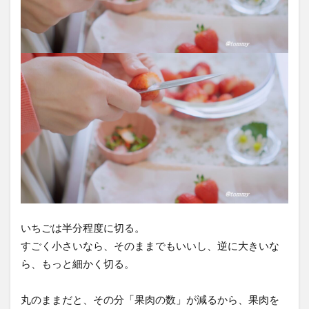
るコ
ツ③
鍋は
小さ
め
2.10
アクを
すくう
2.11
うまく
作るコ
ツ④ア
いちごは半分程度に切る。
ク取り
すごく小さいなら、そのままでもいいし、逆に大きいな
はほど
ほどで
ら、もっと細かく切る。
見切る
丸のままだと、その分「果肉の数」が減るから、果肉を
2.12