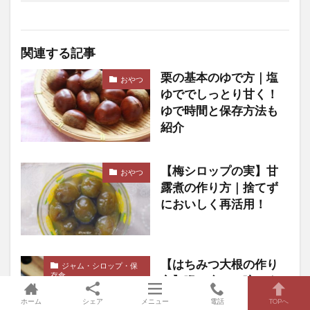
関連する記事
栗の基本のゆで方｜塩
おやつ
ゆででしっとり甘く！
ゆで時間と保存方法も
紹介
【梅シロップの実】甘
おやつ
露煮の作り方｜捨てず
においしく再活用！
【はちみつ大根の作り
ジャム・シロップ・保
存食
方】喉の痛み・咳に｜
飲み方や保存方法も紹
ホーム
シェア
メニュー
電話
TOPへ