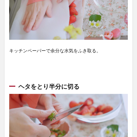
して
おく
2.7
煮詰
める
2.8
キッチンペーパーで余分な水気をふき取る。
うま
く作
るコ
ツ②
強火
ヘタをとり半分に切る
で一
気に
煮あ
げる
2.9
うま
く作