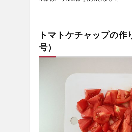
た
方
が
お
す
トマトケチャップの作り
す
号）
め
4
食
べ
て
み
た
感
想