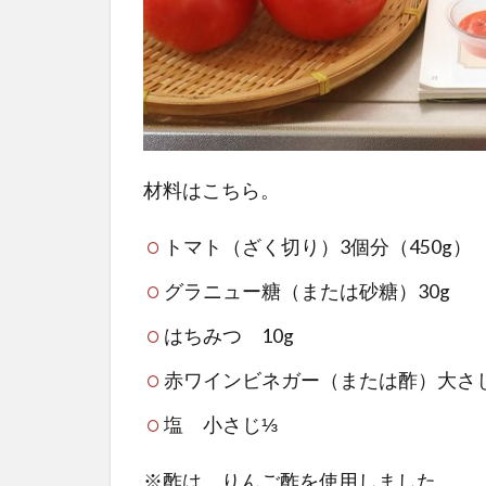
プの作
り方
（NHK
きょう
の料理
7月
材料はこちら。
号）
3
トマト（ざく切り）3個分（450g）
ト
グラニュー糖（または砂糖）30g
マ
ト
はちみつ 10g
の
皮
赤ワインビネガー（または酢）大さ
は
塩 小さじ⅓
剥
い
※酢は、りんご酢を使用しました。