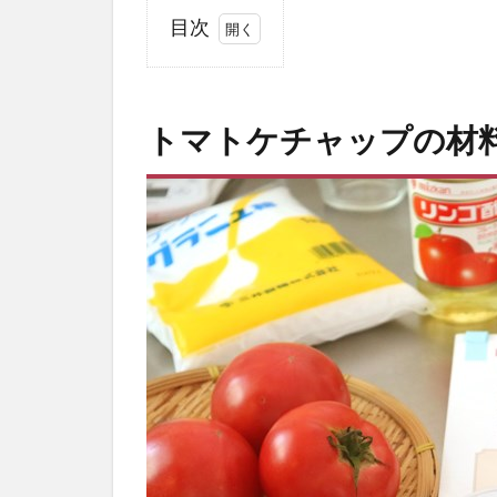
目次
1
ト
マ
トマトケチャップの材
ト
ケ
チ
ャ
ッ
プ
の
材
料
2
ト
マトケ
チャッ