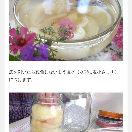
2.4
保存
する
3
桃の
瓶詰
め
【作
り方
皮を剥いたら変色しないよう塩水（水2ℓに塩小さじ１）
レシ
につけます。
ピ
②】
瓶に
直接
砂糖
を入
れる
方法