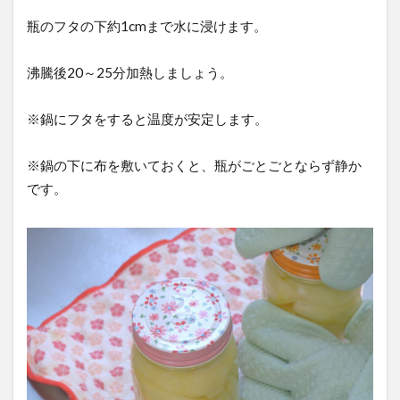
瓶のフタの下約1cmまで水に浸けます。
7
1年
沸騰後20～25分加熱しましょう。
半
保
存
※鍋にフタをすると温度が安定します。
し
て
※鍋の下に布を敷いておくと、瓶がごとごとならず静か
食
です。
べ
て
み
た
感
想
8
脱
気
し