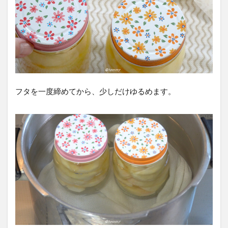
た
か
確
認
す
る
方
法
フタを一度締めてから、少しだけゆるめます。
6
桃
の
瓶
詰
め
作
っ
た
感
想