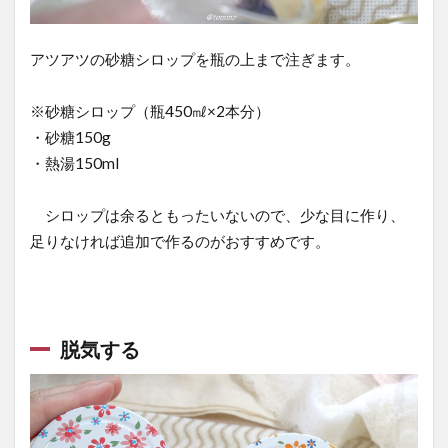
4
瓶・
アツアツの砂糖シロップを瓶の上まで注ぎます。
フタ
につ
※砂糖シロップ（瓶450㎖×2本分）
いて
・砂糖150g
5
・熱湯150ml
桃
の
シロップは余るともったいないので、少な目に作り、
瓶
足りなければ追加で作るのがおすすめです。
詰
め
｜
脱
脱気する
気
が
成
功
し