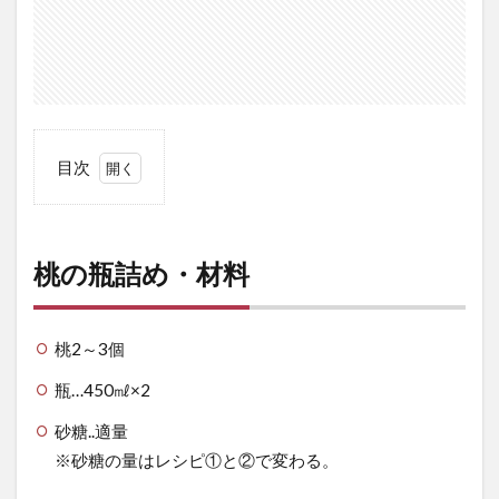
目次
1
桃の
瓶詰
桃の瓶詰め・材料
め・
材料
2
桃2～3個
桃の
瓶…450㎖×2
瓶詰
め
砂糖..適量
【作
※砂糖の量はレシピ①と②で変わる。
り方