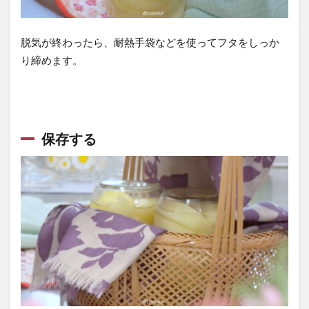
た
瓶
脱気が終わったら、耐熱手袋などを使ってフタをしっか
の
り締めます。
フ
タ
が
開
か
保存する
な
い
と
き
の
開
け
方
8.1
方法