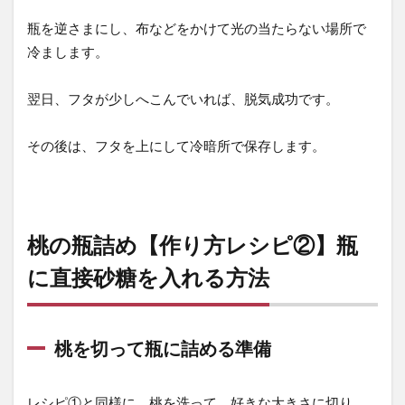
① 瓶
ごと
瓶を逆さまにし、布などをかけて光の当たらない場所で
温め
冷まします。
る
（お
翌日、フタが少しへこんでいれば、脱気成功です。
すす
め）
その後は、フタを上にして冷暗所で保存します。
8.2
方法
② フ
タに
桃の瓶詰め【作り方レシピ②】瓶
穴を
開け
に直接砂糖を入れる方法
る
9
最
桃を切って瓶に詰める準備
後
に
レシピ①と同様に、桃を洗って、好きな大きさに切り、