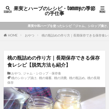
果実とハーブのレシピ・tommyの季節
の手仕事
ったレシピ「ジャム、シロップ漬け、手作り化粧水など」季節の手仕事をご
おやつ
桃の瓶詰めの作り方｜長期保存できる保存食レ
HOME
桃の瓶詰めの作り方｜長期保存できる保存
食レシピ【脱気方法も紹介】
おやつ
,
ジャム・シロップ・保存食
桃のシロップ漬け
,
桃の備蓄
,
桃の消費
,
桃の瓶詰め
,
桃の長期
保存