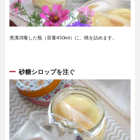
3.1
桃を
切っ
て瓶
煮沸消毒した瓶（容量450ml）に、桃を詰めます。
に詰
める
準備
3.2
砂糖シロップを注ぐ
熱湯
を注
いで
桃を
摘め
る
3.3
脱気
する