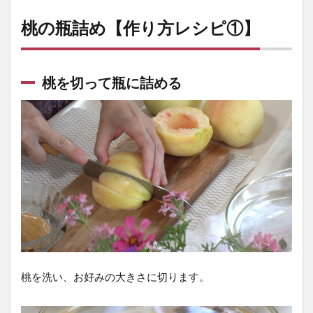
レシ
ピ
桃の瓶詰め【作り方レシピ①】
①】
2.1
桃を
桃を切って瓶に詰める
切っ
て瓶
に詰
める
2.2
砂糖
シロ
ップ
を注
ぐ
2.3
桃を洗い、お好みの大きさに切ります。
脱気
する